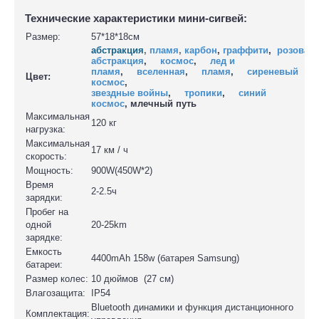
Технические характеристики мини-сигвей:
Размер:
57*18*18см
абстракция
,
пламя
,
карбон
,
граффити
,
розовая
абстракция
,
космос
,
лед и
пламя
,
вселенная
,
пламя
,
сиреневый
Цвет:
космос
,
звездные войны
,
тропики
,
синий
космос
, млечный путь
Максимальная
120 кг
нагрузка:
Максимальная
17 км / ч
скорость:
Мощность:
900W(450W*2)
Время
2-2.5ч
зарядки:
Пробег на
одной
20-25km
зарядке:
Емкость
4400mAh 158w (батарея Samsung)
батареи:
Размер колес:
10 дюймов (27 см)
Влагозащита:
IP54
Bluetooth динамики и функция дистанционного
Комплектация: