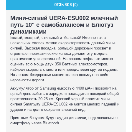
ОТЗЫВОВ (0)
Мини-сигвей UERA-ESU002 млечный
путь 10" с самобалансом и Блютуз
динамиками
Белый, мощный, стильный и большой! Именно так в
нескольких словах можно охарактеризовать данный мини-
сигвей. Высокая посадка, большой дорожный просвет и
огромные пневматические колеса делают эту модель
практически универсальной. На ровном асфальте можно
оценить всю мощь двух 350 Ваттных электромоторов,
набирая скорость с места или преодолевая крутой подъем.
На легком бездорожье мягкие колеса возьмут на себя
неровности дороги.
Аккумулятор от Samsung емкостью 4400 мА-ч позволит на
целый день забыть о зарядке и насладится поездкой общей
протяженность 20-25 км. Крепкий черный пластик мини-
сигвея Smartway UERA-ESU002 не боится мелких падений и
ударов и на долго сохранит внешний вид.
Приятным бонусом будут аудио динамики, подключаемые к
смартфону через Bluetooth