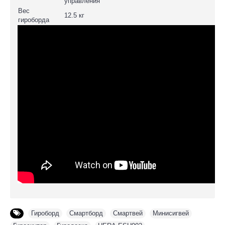
управления
Вес
12.5 кг
гироборда
Гироборд
,
Смартборд
,
Смартвей
,
Минисигвей
,