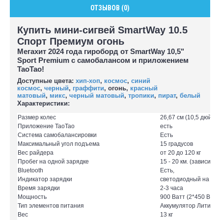
ОТЗЫВОВ (0)
Купить мини-сигвей SmartWay 10.5
Спорт Премиум огонь
Мегахит 2024 года гироборд от
SmartWay 10,5"
Sport Premium с самобалансом и приложением
TaoTao!
Доступные цвета:
хип-хоп
,
космос
,
синий
космос
,
черный
,
граффити
, огонь,
красный
матовый
,
микс
,
черный матовый
,
тропики
,
пират
,
белый
Характеристики:
Размер колес
26,67 см (10,5 дюймо
Приложение ТаоТао
есть
Система самобалансировки
Есть
Максимальный угол подъема
15 градусов
Вес райдера
от 20 до 120 кг
Пробег на одной зарядке
15 - 20 км. (зависит
Bluetooth
Есть,
Индикатор зарядки
светодиодный на ко
Время зарядки
2-3 часа
Мощность
900 Ватт (2*450 Ватт
Тип элементов питания
Аккумулятор Литий —
Вес
13 кг