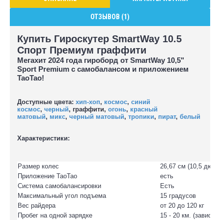
ОТЗЫВОВ (1)
Купить Гироскутер SmartWay 10.5
Спорт Премиум граффити
Мегахит 2024 года гироборд от
SmartWay 10,5"
Sport Premium с самобалансом и приложением
TaoTao!
Доступные цвета:
хип-хоп
,
космос
,
синий
космос
,
черный
, граффити,
огонь
,
красный
матовый
,
микс
,
черный матовый
,
тропики
,
пират
,
белый
Характеристики:
Размер колес
26,67 см (10,5 дюйм
Приложение ТаоТао
есть
Система самобалансировки
Есть
Максимальный угол подъема
15 градусов
Вес райдера
от 20 до 120 кг
Пробег на одной зарядке
15 - 20 км. (зависи