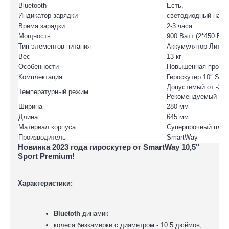
Bluetooth
Есть,
Индикатор зарядки
светодиодный на к
Время зарядки
2-3 часа
Мощность
900 Ватт (2*450 Ват
Тип элементов питания
Аккумулятор Литий 
Вес
13 кг
Особенности
Повышенная проход
Комплектация
Гироскутер 10″ Sma
Допустимый от -20
Температурный режим
Рекомендуемый от +
Ширина
280 мм
Длина
645 мм
Материал корпуса
Суперпрочный плас
Производитель
SmartWay
Новинка 2023 года гироскутер от
SmartWay 10,5"
Sport Premium!
Характеристики:
Bluetoth
динамик
колеса безкамерки с диаметром - 10.5 дюймов;