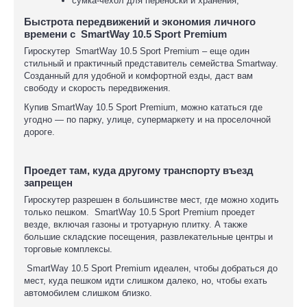
сумка-чехол для переноски и хранения;
Быстрота передвижений и экономия личного
времени с SmartWay 10.5 Sport Premium
Гироскутер SmartWay 10.5 Sport Premium – еще один
стильный и практичный представитель семейства Smartway.
Созданный для удобной и комфортной езды, даст вам
свободу и скорость передвижения.
Купив SmartWay 10.5 Sport Premium, можно кататься где
угодно — по парку, улице, супермаркету и на проселочной
дороге.
Проедет там, куда другому транспорту въезд
запрещен
Гироскутер разрешен в большинстве мест, где можно ходить
только пешком. SmartWay 10.5 Sport Premium проедет
везде, включая газоны и тротуарную плитку. А также
большие складские посещения, развлекательные центры и
торговые комплексы.
SmartWay 10.5 Sport Premium идеален, чтобы добраться до
мест, куда пешком идти слишком далеко, но, чтобы ехать
автомобилем
слишком близко
.