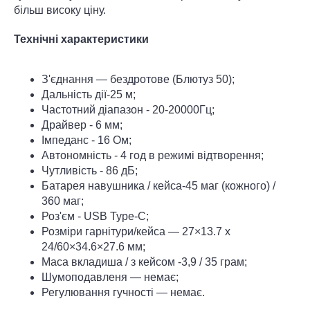
більш високу ціну.
Технічні характеристики
З'єднання — бездротове (Блютуз 50);
Дальність дії-25 м;
Частотний діапазон - 20-20000Гц;
Драйвер - 6 мм;
Імпеданс - 16 Ом;
Автономність - 4 год в режимі відтворення;
Чутливість - 86 дБ;
Батарея навушника / кейса-45 маг (кожного) /
360 маг;
Роз'єм - USB Type-C;
Розміри гарнітури/кейса — 27×13.7 x
24/60×34.6×27.6 мм;
Маса вкладиша / з кейсом -3,9 / 35 грам;
Шумоподавленя — немає;
Регулювання гучності — немає.