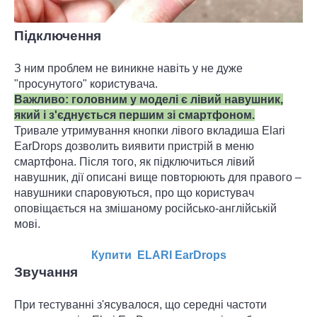
Підключення
З ним проблем не виникне навіть у не дуже
"просунутого" користувача.
Важливо: головним у моделі є лівий навушник,
який і з'єднується першим зі смартфоном.
Тривале утримування кнопки лівого вкладиша Elari
EarDrops дозволить виявити пристрій в меню
смартфона. Після того, як підключиться лівий
навушник, дії описані вище повторюють для правого –
навушники спаровуються, про що користувач
оповіщається на змішаному російсько-англійській
мові.
Купити ELARI EarDrops
Звучання
При тестуванні з'ясувалося, що середні частоти