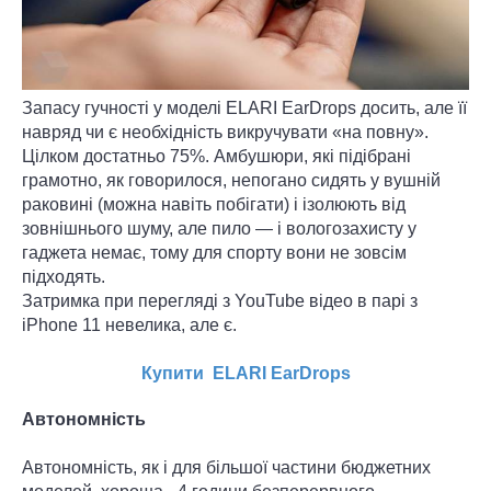
Запасу гучності у моделі ELARI EarDrops досить, але її
навряд чи є необхідність викручувати «на повну».
Цілком достатньо 75%. Амбушюри, які підібрані
грамотно, як говорилося, непогано сидять у вушній
раковині (можна навіть побігати) і ізолюють від
зовнішнього шуму, але пило — і вологозахисту у
гаджета немає, тому для спорту вони не зовсім
підходять.
Затримка при перегляді з YouTube відео в парі з
iPhone 11 невелика, але є.
Купити ELARI EarDrops
Автономність
Автономність, як і для більшої частини бюджетних