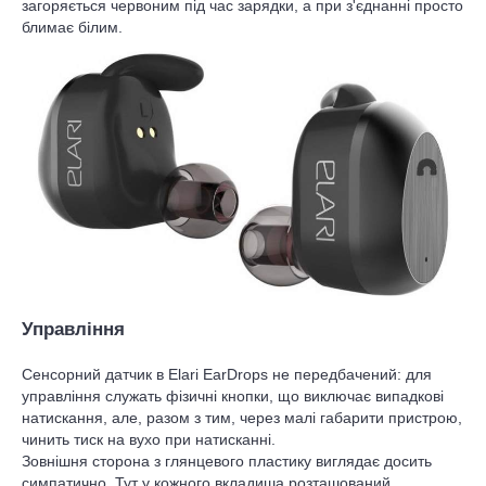
загоряється червоним під час зарядки, а при з'єднанні просто
блимає білим.
Управління
Сенсорний датчик в Elari EarDrops не передбачений: для
управління служать фізичні кнопки, що виключає випадкові
натискання, але, разом з тим, через малі габарити пристрою,
чинить тиск на вухо при натисканні.
Зовнішня сторона з глянцевого пластику виглядає досить
симпатично. Тут у кожного вкладиша розташований