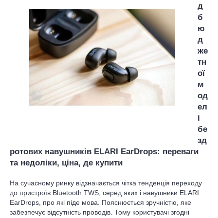
д
б
ю
д
же
тн
ої
м
од
ел
і
бе
зд
ротових навушників ELARI EarDrops: переваги
та недоліки, ціна, де купити
На сучасному ринку відзначається чітка тенденція переходу
до пристроїв Bluetooth TWS, серед яких і навушники ELARI
EarDrops, про які піде мова. Пояснюється зручністю, яке
забезпечує відсутність проводів. Тому користувачі згодні