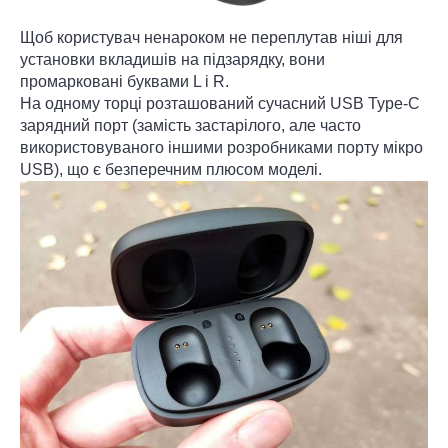
Щоб користувач ненароком не переплутав ніші для
установки вкладишів на підзарядку, вони
промарковані буквами L і R.
На одному торці розташований сучасний USB Type-C
зарядний порт (замість застарілого, але часто
використовуваного іншими розробниками порту мікро
USB), що є безперечним плюсом моделі.