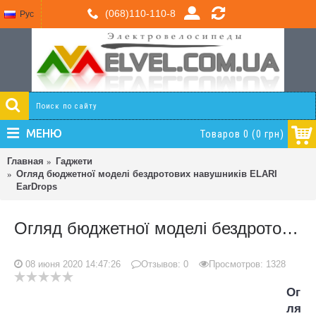
(068)110-110-8
Рус
МЕНЮ
Товаров 0 (0 грн)
Главная
Гаджети
Огляд бюджетної моделі бездротових навушників ELARI
EarDrops
Огляд бюджетної моделі бездротових навушників ELARI EarDrops
08 июня 2020 14:47:26
Отзывов:
0
Просмотров: 1328
Ог
ля