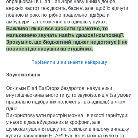
опрацьовані в Elari EarDrops навушників добре,
верхніх частот теж досить, баси є, але, щоб їх відчути
повною мірою, потрібно правильно підібрати
амбушури та положення вкладишів у вухах.
Важливо: якщо все зробити грамотно, то
мальовничо звучать навіть джазові композиції.
Зрозуміло, що бюджетний гаджет не дотягує (і не
повинен) до навушників студійних.
Порівняти ціни знайти найкращу
Звукоізоляція
Оскільки Elari EarDrops бездротові навушники
внутрішньоканального типу, то звукоізоляція (за умови
правильно підібраних положень і вкладишів) цілком
гідна.
Використовувати пристрій можна і в якості гарнітури:
у нього є два вбудованих мікрофони, але
шумозаглушення відсутнє, оскільки в іншому випадку
купити навушники ELARI EarDrops можна було б за