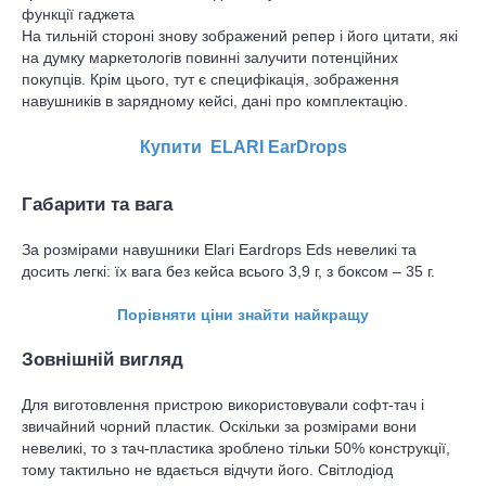
функції гаджета
На тильній стороні знову зображений репер і його цитати, які
на думку маркетологів повинні залучити потенційних
покупців. Крім цього, тут є специфікація, зображення
навушників в зарядному кейсі, дані про комплектацію.
Купити ELARI EarDrops
Габарити та вага
За розмірами навушники Elari Eardrops Eds невеликі та
досить легкі: їх вага без кейса всього 3,9 г, з боксом – 35 г.
Порівняти ціни знайти найкращу
Зовнішній вигляд
Для виготовлення пристрою використовували софт-тач і
звичайний чорний пластик. Оскільки за розмірами вони
невеликі, то з тач-пластика зроблено тільки 50% конструкції,
тому тактильно не вдається відчути його. Світлодіод