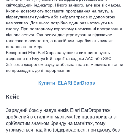
світлодіодний індикатор. Нічого зайвого, але все зі смаком.
Кнопки дозволяють поставити програвання на паузу, а
відрегулювати гучність або вибрати трек з їх допомогою
неможливо. Для цього потрібно один раз натиснути на
кнопку. При повторному короткому натисканні програвання
відновлюється. Односекундне утримування підключає
голосового асистента, а подвійним виробляють виклик
останнього номера.
Бездротові Elari EarDrops навушники використовують
з'єднання по Блутуз 5-й версії та кодеки AAC або SBC.
Зв'язок з джерелом звуку стабільна і навіть міжкімнатні стіни
не призводять до її переривання.
Купити ELARI EarDrops
Кейс
Зарядний бокс у навушників Elari EarDrops теж
зроблений в стилі мінімалізму. Глянцева кришка зі
сріблястим значком бренду на магнітах, тому
утримується надійно (відкривається, при цьому, без