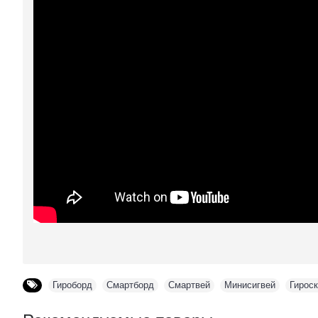
Гироборд
,
Смартборд
,
Смартвей
,
Минисигвей
,
Гирос