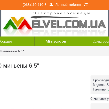
Личный кабинет
(068)110-110-8
обордам
Mini scooter
Электрос
0 миньены 6.5"
 миньены 6.5"
Производи
Модель:
S
Наличие:
0
- человек 