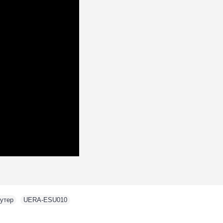
кутер
,
UERA-ESU010