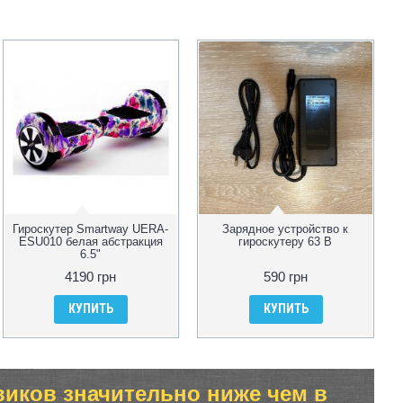
Гироскутер Smartway UERA-
Зарядное устройство к
ESU010 белая абстракция
гироскутеру 63 В
6.5"
4190 грн
590 грн
КУПИТЬ
КУПИТЬ
виков значительно ниже чем в