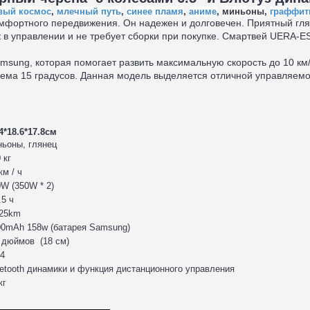
вый космос
,
млечный путь
,
синее пламя
,
аниме
,
миньоны
,
граффит
омфортного передвижения. Он надежен и долговечен. Приятный гл
к в управлении и не требует сборки при покупке. Смартвей UERA-E
sung, которая помогает развить максимальную скорость до 10 км/ч
ъема 15 градусов. Данная модель выделяется отличной управляе
4*18.6*17.8см
ньоны, глянец
 кг
км / ч
W (350W * 2)
.5 ч
-25km
00mAh 158w (батарея Samsung)
 дюймов (18 см)
54
etooth динамики и функция дистанционного управления
кг