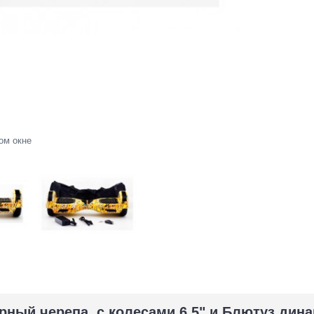
ом окне
рный черепа с колесами 6.5" и Блютуз дин