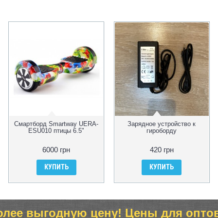
Смартборд Smartway UERA-
Зарядное устройство к
ESU010 птицы 6.5"
гироборду
6000 грн
420 грн
КУПИТЬ
КУПИТЬ
олее выгодную цену! Цены для опто