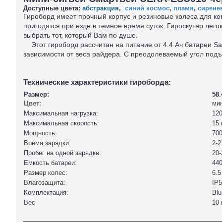
Доступные цвета:
абстракция
,
синий космос
,
пламя
,
сирене
Гироборд имеет прочный корпус и резиновые колеса для к
пригодятся при езде в темное время суток. Гироскутер лего
выбрать тот, который Вам по душе.
Этот гироборд рассчитан на питание от 4.4 Ач батареи Sam
зависимости от веса райдера. С преодолеваемый угол под
Технические характеристики гироборда:
Размер:
58.
Цвет:
ми
Максимальная нагрузка:
120
Максимальная скорость:
15 
Мощность:
700
Время зарядки:
2-2
Пробег на одной зарядке:
20
Емкость батареи:
44
Размер колес:
6.5
Влагозащита:
IP
Комплектация:
Blu
Вес
10 