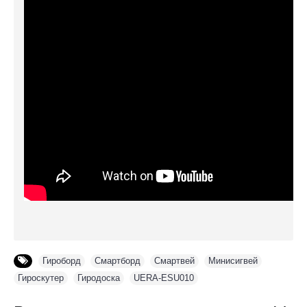
Гироборд
,
Смартборд
,
Смартвей
,
Минисигвей
,
Гироскутер
,
Гиродоска
,
UERA-ESU010