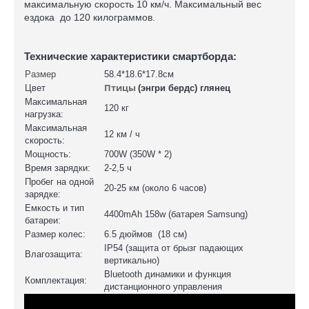
максимальную скорость 10 км/ч. Максимальный вес
ездока до 120 килограммов.
Технические характеристики смартборда:
Размер
58.4*18.6*17.8см
Птицы
Цвет
(энгри бердс) глянец
Максимальная
120 кг
нагрузка:
Максимальная
12 км / ч
скорость:
Мощность:
700W (350W * 2)
Время зарядки:
2-2,5 ч
Пробег на одной
20-25 км (около 6 часов)
зарядке:
Емкость и тип
4400mAh 158w (батарея Samsung)
батареи:
Размер колес:
6.5 дюймов (18 см)
IP54 (защита от брызг падающих
Влагозащита:
вертикально)
Bluetooth динамики и функция
Комплектация:
дистанционного управления