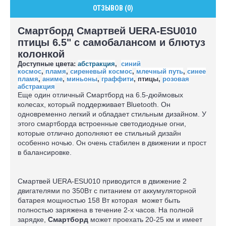
ОТЗЫВОВ (0)
Смартборд Смартвей UERA-ESU010
птицы 6.5" с самобалансом и блютуз
колонкой
Доступные цвета:
абстракция
,
синий
космос
,
пламя
,
сиреневый космос
,
млечный путь
,
синее
пламя
,
аниме
,
миньоны
,
граффити
,
птицы
,
розовая
абстракция
Еще один отличный Смартборд на 6.5-дюймовых
колесах, который поддерживает Bluetooth. Он
одновременно легкий и обладает стильным дизайном. У
этого смартборда встроенные светодиодные огни,
которые отлично дополняют ее стильный дизайн
особенно ночью. Он очень стабилен в движении и прост
в балансировке.
Смартвей UERA-ESU010 приводится в движение 2
двигателями по 350Вт с питанием от аккумуляторной
батарея мощностью 158 Вт которая может быть
полностью заряжена в течение 2-х часов. На полной
зарядке,
Смартборд
может проехать 20-25 км и имеет