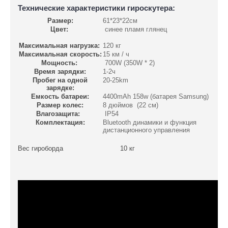
Технические характеристики гироскутера:
Размер:
61*23*22см
Цвет:
синее пламя глянец
Максимальная нагрузка:
120 кг
Максимальная скорость:
15 км / ч
Мощность:
700W (350W * 2)
Время зарядки:
1-2ч
Пробег на одной
20-25km
зарядке:
Емкость батареи:
4400mAh 158w (батарея Samsung)
Размер колес:
8 дюймов (22 см)
Влагозащита:
IP54
Комплектация:
Bluetooth динамики и функция
дистанционного управления
Вес гироборда 10 кг