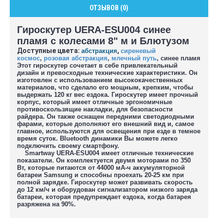
ОТЗЫВОВ (0)
Гироскутер UERA-ESU004 синее
пламя с колесами 8" м и Блютузом
Доступные цвета:
,
абстракция
сиреневый
космос
,
розовая абстракция
,
млечный путь
, синее пламя
Этот гироскутер сочетает в себе привлекательный
дизайн и превосходные технические характеристики. Он
изготовлен с использованием высококачественных
материалов, что сделало его мощным, крепким, чтобы
выдержать 120 кг вес ездока. Гироскутер имеет прочный
корпус, который имеет отличные эргономичные
противоскользящие накладки, для безопасности
райдера. Он также оснащен передними светодиодными
фарами, которые дополняют его внешний вид и, самое
главное, используются для освещения при езде в темное
время суток. Bluetooth динамики Вы можете легко
подключить своему смартфону.
Smartway UERA-ESU004 имеет отличные технические
показатели. Он комплектуется двумя моторами по 350
Вт, которые питаются от 44000 мА-ч аккумуляторной
батареи Samsung и способны проехать 20-25 км при
полной зарядке. Гироскутер может развивать скорость
до 12 км/ч и оборудован сигнализатором низкого заряда
батареи, которая предупреждает ездока, когда батарея
разряжена на 90%.