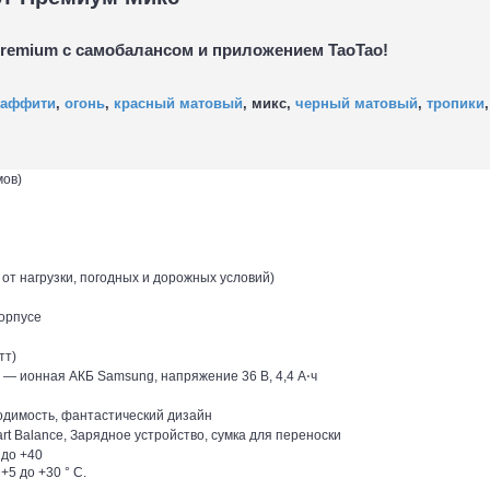
Premium с самобалансом и приложением TaoTao!
раффити
,
огонь
,
красный матовый
, микс,
черный матовый
,
тропики
мов)
ит от нагрузки, погодных и дорожных условий)
орпусе
тт)
 — ионная АКБ Samsung, напряжение 36 В, 4,4 А⋅ч
димость, фантастический дизайн
rt Balance, Зарядное устройство, сумка для переноски
 до +40
5 до +30 ° С.