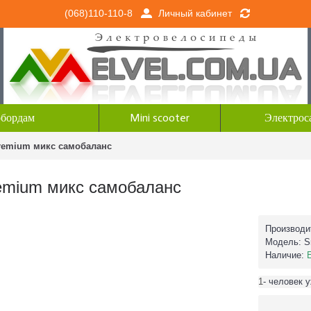
Личный кабинет
(068)110-110-8
обордам
Mini scooter
Электрос
Premium микс самобаланс
remium микс самобаланс
Производи
Модель:
S
Наличие:
1
- человек 