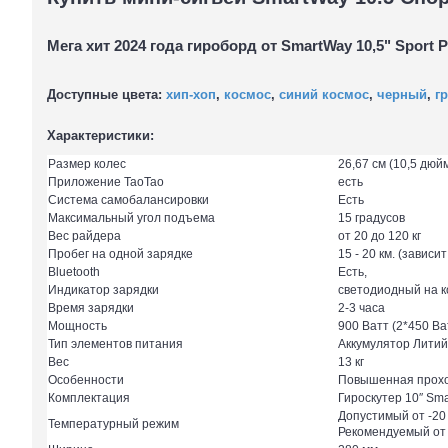
Мега хит 2024 года гироборд от
SmartWay 10,5" Sport 
Доступные цвета:
хип-хоп
,
космос
,
синий космос
,
черный
,
г
Характеристики:
Размер колес
26,67 см (10,5 дюй
Приложение ТаоТао
есть
Система самобалансировки
Есть
Максимальный угол подъема
15 градусов
Вес райдера
от 20 до 120 кг
Пробег на одной зарядке
15 - 20 км. (завис
Bluetooth
Есть,
Индикатор зарядки
светодиодный на к
Время зарядки
2-3 часа
Мощность
900 Ватт (2*450 Ва
Тип элементов питания
Аккумулятор Литий
Вес
13 кг
Особенности
Повышенная прохо
Комплектация
Гироскутер 10″ Sma
Допустимый от -20
Температурный режим
Рекомендуемый от +