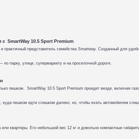
с SmartWay 10.5 Sport Premium
 и практичный представитель семейства Smartway. Созданный для удобн
— по парку, улице, супермаркету и на проселочной дороге.
ен
лько пешком. SmartWay 10.5 Sport Premium проедет везде, включая газ
т, куда пешком идти слишком далеко, но, чтобы ехать автомобилем
слиш
 или квартиры. Е
го небольшой вес 12 кг и довольно
компактные габариты