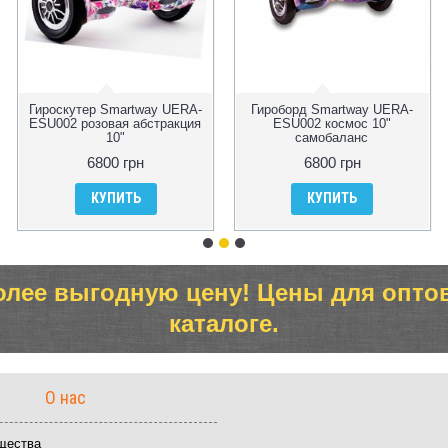
Гироскутер Smartway UERA-
Гироборд Smartway UERA-
ESU002 розовая абстракция
ESU002 космос 10"
10"
самобаланс
6800 грн
6800 грн
КУПИТЬ
КУПИТЬ
олее выгодную цену! Цены для опто
каталоге.
О нас
щества