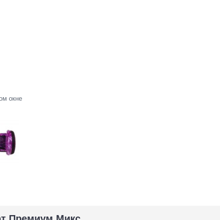
ом окне
рт Премиум Микс