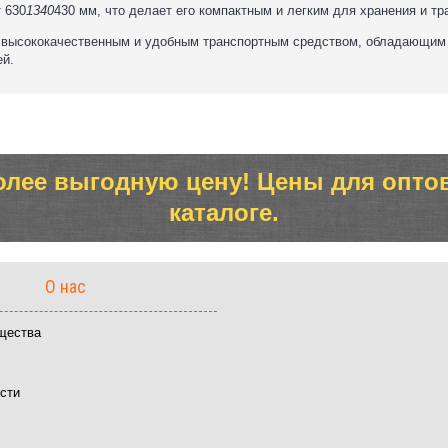
 630
1340
430 мм, что делает его компактным и легким для хранения и тр
тся высококачественным и удобным транспортным средством, обладающим
ей.
олее выгодную цену! Цены для опто
каталоге.
О нас
щества
ости