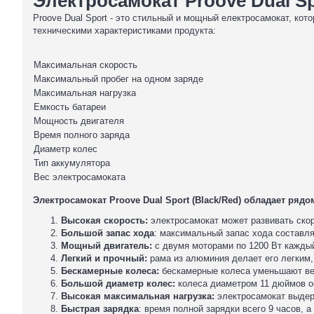
Электросамокат Proove Dual Sp
Proove Dual Sport - это стильный и мощный електросамокат, ко
техническими характеристиками продукта:
Максимальная скорость
Максимальный пробег на одном заряде
Максимальная нагрузка
Емкость батареи
Мощность двигателя
Время полного заряда
Диаметр колес
Тип аккумулятора
Вес электросамоката
Электросамокат Proove Dual Sport (Black/Red) обладает ря
Высокая скорость:
электросамокат может развивать скоро
Большой запас хода
: максимальный запас хода составля
Мощный двигатель:
с двумя моторами по 1200 Вт каждый
Легкий и прочный:
рама из алюминия делает его легким,
Бескамерные колеса:
бескамерные колеса уменьшают вер
Большой диаметр колес:
колеса диаметром 11 дюймов о
Высокая максимальная нагрузка:
электросамокат выдерж
Быстрая зарядка
: время полной зарядки всего 9 часов, 