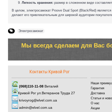
Легкость хранения:
размер в сложенном виде составляет
В целом, электросамокат Proove Dual Sport (Black/Red) являе
делают его привлекательным для широкой аудитории покупател
Электросамокат
Мы всегда сделаем для Вас б
Контакты Кривой Рог
Наши преиму
(068)110-11-08
Виталий
Гарантия
Кривой Рог ул.Ветеранов Труда 27
Доставка
Статьи и нов
krivoyrog@elvel.com.ua
О нас
admin@elvel.com.ua
Акции