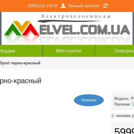
Личный кабинет
(068)110-110-8
обордам
Mini scooter
Электрос
 Sport черно-красный
ерно-красный
Модель:
P
Новинка
Наличие:
1
- человек 
599